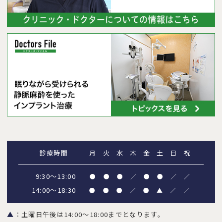
診療時間
月
火
水
木
金
土
日
祝
9:30～13:00
●
●
●
／
●
●
／
／
14:00～18:30
●
●
●
／
●
▲
／
／
▲
：土曜日午後は14:00～18:00までとなります。