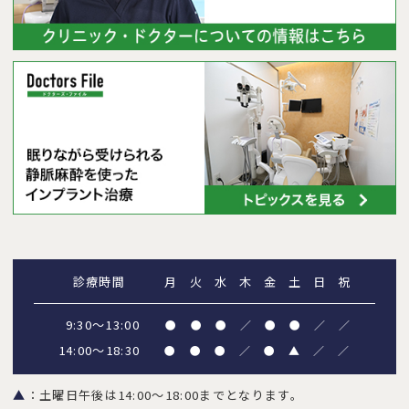
診療時間
月
火
水
木
金
土
日
祝
9:30～13:00
●
●
●
／
●
●
／
／
14:00～18:30
●
●
●
／
●
▲
／
／
▲
：土曜日午後は14:00～18:00までとなります。