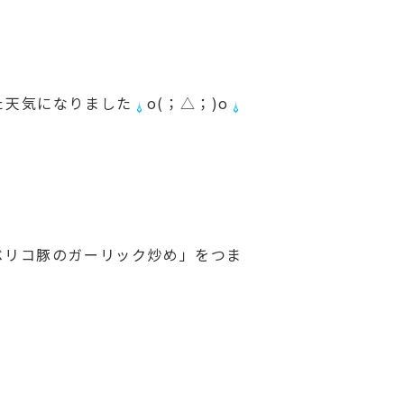
た天気になりました
o(；△；)o
ベリコ豚のガーリック炒め」をつま