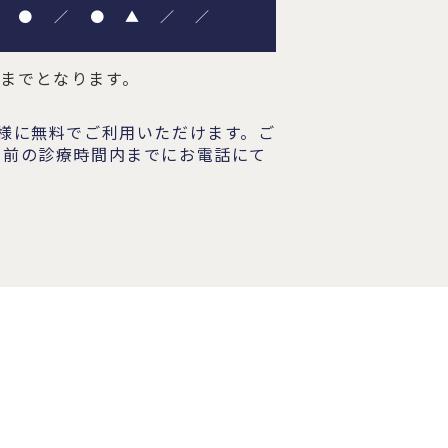
●
／
●
▲
／
／
00までとなります。
者様に無料でご利用いただけます。ご
日前の診療時間内までにお電話にて