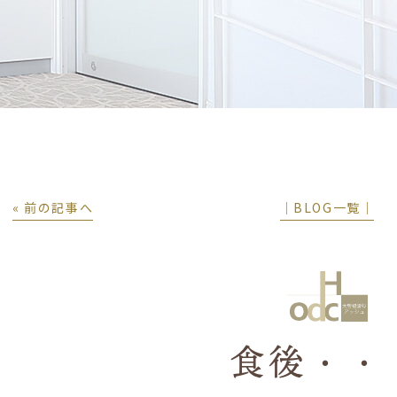
« 前の記事へ
│BLOG一覧│
食後・・