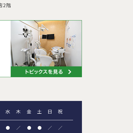
2階
水
木
金
土
日
祝
●
／
●
●
／
／