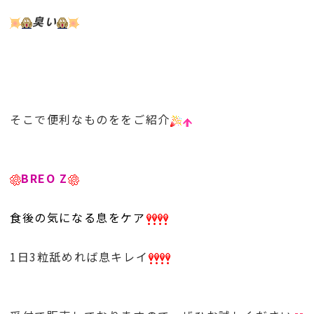
臭い
そこで便利なものををご紹介
BREO Z
食後の気になる息をケア
1日3粒舐めれば息キレイ