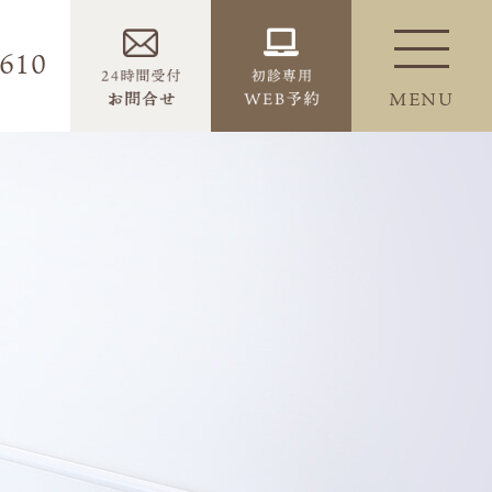
6610
MENU