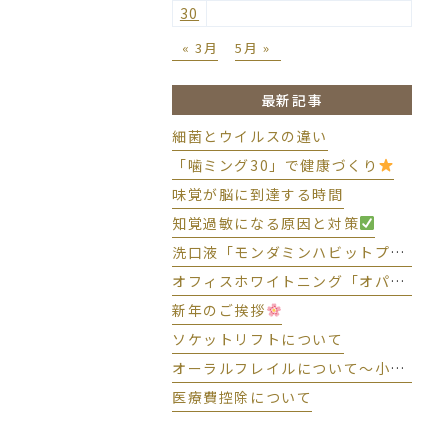
30
« 3月
5月 »
最新記事
細菌とウイルスの違い
「噛ミング30」で健康づくり
味覚が脳に到達する時間
知覚過敏になる原因と対策
洗口液「モンダミンハビットプロ」導入しました
オフィスホワイトニング「オパールエッセンスBOOST」導入しました
新年のご挨拶
ソケットリフトについて
オーラルフレイルについて～小さな変化に気づいて予防しましょう～
医療費控除について