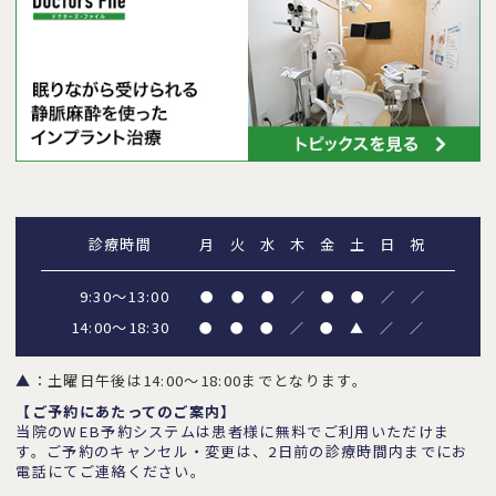
診療時間
月
火
水
木
金
土
日
祝
9:30～13:00
●
●
●
／
●
●
／
／
14:00～18:30
●
●
●
／
●
▲
／
／
▲
：土曜日午後は14:00～18:00までとなります。
【ご予約にあたってのご案内】
当院のWEB予約システムは患者様に無料でご利用いただけま
す。ご予約のキャンセル・変更は、2日前の診療時間内までにお
電話にてご連絡ください。