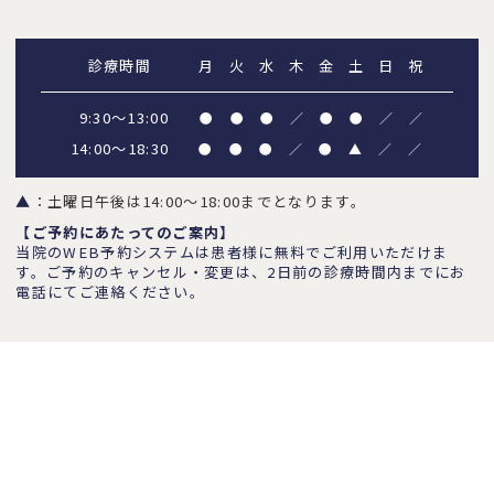
診療時間
月
火
水
木
金
土
日
祝
9:30～13:00
●
●
●
／
●
●
／
／
14:00～18:30
●
●
●
／
●
▲
／
／
▲
：土曜日午後は14:00～18:00までとなります。
【ご予約にあたってのご案内】
当院のWEB予約システムは患者様に無料でご利用いただけま
す。ご予約のキャンセル・変更は、2日前の診療時間内までにお
電話にてご連絡ください。