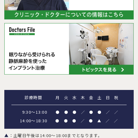
診療時間
月
火
水
木
金
土
日
祝
9:30～13:00
●
●
●
／
●
●
／
／
14:00～18:30
●
●
●
／
●
▲
／
／
▲
：土曜日午後は14:00～18:00までとなります。