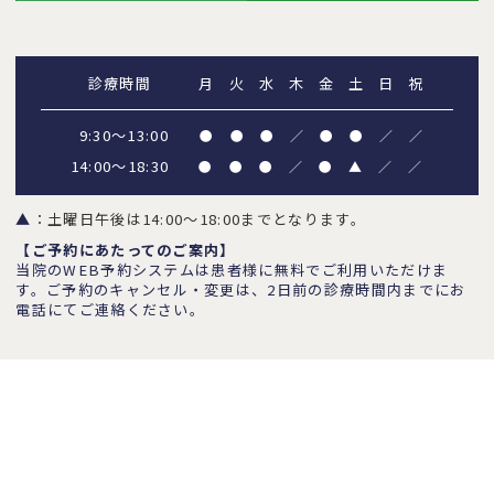
診療時間
月
火
水
木
金
土
日
祝
9:30～13:00
●
●
●
／
●
●
／
／
14:00～18:30
●
●
●
／
●
▲
／
／
▲
：土曜日午後は14:00～18:00までとなります。
【ご予約にあたってのご案内】
当院のWEB予約システムは患者様に無料でご利用いただけま
す。ご予約のキャンセル・変更は、2日前の診療時間内までにお
電話にてご連絡ください。