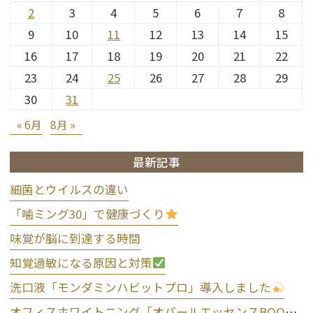
2
3
4
5
6
7
8
9
10
11
12
13
14
15
16
17
18
19
20
21
22
23
24
25
26
27
28
29
30
31
« 6月
8月 »
最新記事
細菌とウイルスの違い
「噛ミング30」で健康づくり
味覚が脳に到達する時間
知覚過敏になる原因と対策
洗口液「モンダミンハビットプロ」導入しました
オフィスホワイトニング「オパールエッセンスBOOST」導入しました