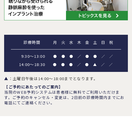
診療時間
月
火
水
木
金
土
日
祝
9:30～13:00
●
●
●
／
●
●
／
／
14:00～18:30
●
●
●
／
●
▲
／
／
▲
：土曜日午後は14:00～18:00までとなります。
【ご予約にあたってのご案内】
当院のWEB予約システムは患者様に無料でご利用いただけま
す。ご予約のキャンセル・変更は、2日前の診療時間内までにお
電話にてご連絡ください。