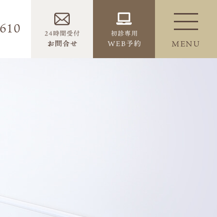
6610
MENU