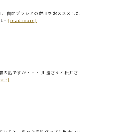
回、歯間ブラシとの併用をおススメした
ル…
[read more]
）前の話ですが・・・ 川澄さんと松井さ
ore]
いていると、色々な歯科グッズに出会いま