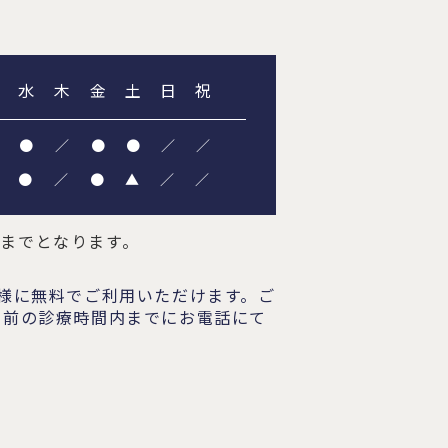
水
木
金
土
日
祝
●
／
●
●
／
／
●
／
●
▲
／
／
00までとなります。
者様に無料でご利用いただけます。ご
日前の診療時間内までにお電話にて