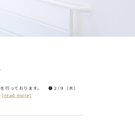
せ
を行っております。 ●２/９（木）
…
[read more]