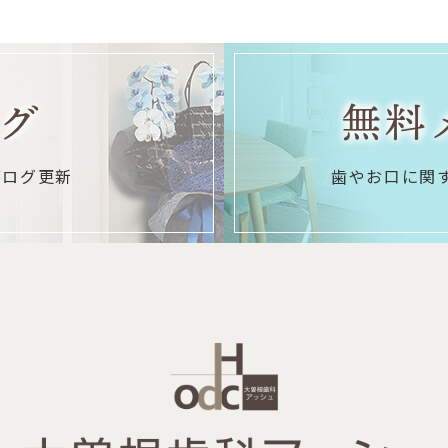
グ
無料
ブログ更新
歯やお口に関