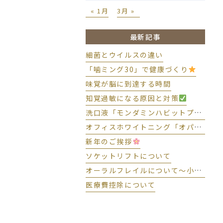
« 1月
3月 »
最新記事
細菌とウイルスの違い
「噛ミング30」で健康づくり
味覚が脳に到達する時間
知覚過敏になる原因と対策
洗口液「モンダミンハビットプロ」導入しました
オフィスホワイトニング「オパールエッセンスBOOST」導入しました
新年のご挨拶
ソケットリフトについて
オーラルフレイルについて～小さな変化に気づいて予防しましょう～
医療費控除について