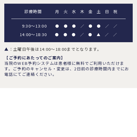
診療時間
月
火
水
木
金
土
日
祝
9:30～13:00
●
●
●
／
●
●
／
／
14:00～18:30
●
●
●
／
●
▲
／
／
▲
：土曜日午後は14:00～18:00までとなります。
【ご予約にあたってのご案内】
当院のWEB予約システムは患者様に無料でご利用いただけま
す。ご予約のキャンセル・変更は、2日前の診療時間内までにお
電話にてご連絡ください。