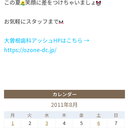
この夏
笑顔に差をつけちゃいましょ
お気軽にスタッフまで
大曽根歯科アッシュHPはこちら →
https://ozone-dc.jp/
カレンダー
2011年8月
月
火
水
木
金
土
日
1
2
3
4
5
6
7