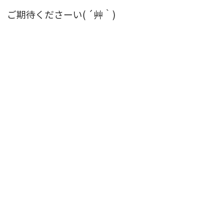
ご期待くださーい( ´艸｀)