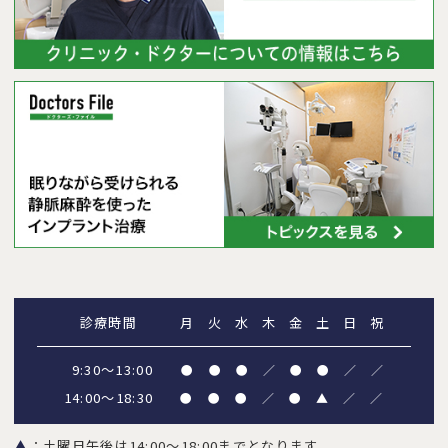
診療時間
月
火
水
木
金
土
日
祝
9:30～13:00
●
●
●
／
●
●
／
／
14:00～18:30
●
●
●
／
●
▲
／
／
▲
：土曜日午後は14:00～18:00までとなります。