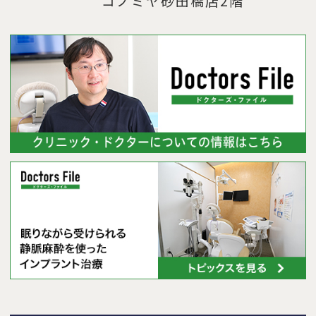
コノミヤ砂田橋店2階