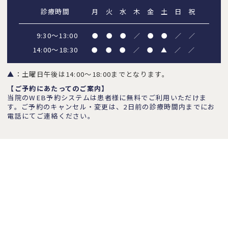
診療時間
月
火
水
木
金
土
日
祝
9:30～13:00
●
●
●
／
●
●
／
／
14:00～18:30
●
●
●
／
●
▲
／
／
▲
：土曜日午後は14:00～18:00までとなります。
【ご予約にあたってのご案内】
当院のWEB予約システムは患者様に無料でご利用いただけま
す。ご予約のキャンセル・変更は、2日前の診療時間内までにお
電話にてご連絡ください。