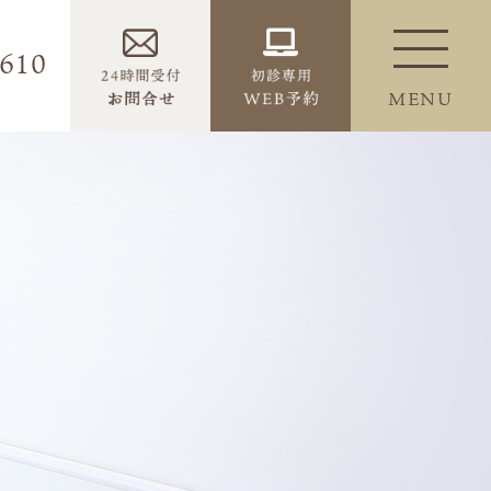
6610
MENU