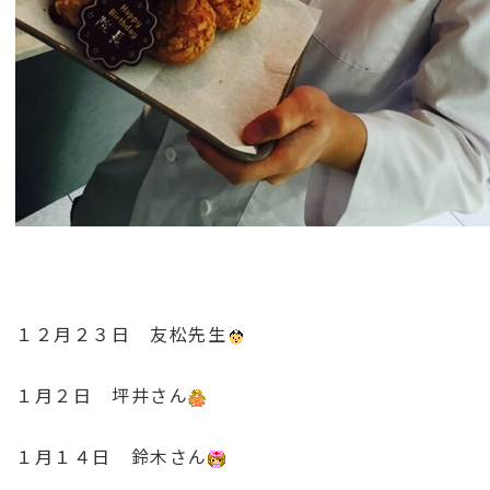
１２月２３日 友松先生
１月２日 坪井さん
１月１４日 鈴木さん