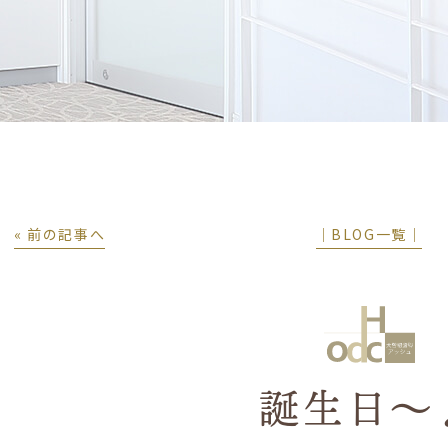
« 前の記事へ
│BLOG一覧│
誕生日～