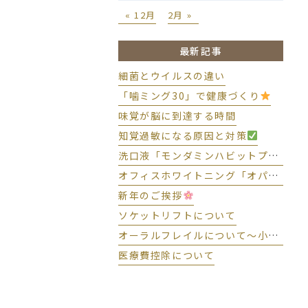
« 12月
2月 »
最新記事
細菌とウイルスの違い
「噛ミング30」で健康づくり
味覚が脳に到達する時間
知覚過敏になる原因と対策
洗口液「モンダミンハビットプロ」導入しました
オフィスホワイトニング「オパールエッセンスBOOST」導入しました
新年のご挨拶
ソケットリフトについて
オーラルフレイルについて～小さな変化に気づいて予防しましょう～
医療費控除について