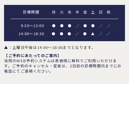
診療時間
月
火
水
木
金
土
日
祝
9:30～13:00
●
●
●
／
●
●
／
／
14:00～18:30
●
●
●
／
●
▲
／
／
▲
：土曜日午後は14:00～18:00までとなります。
【ご予約にあたってのご案内】
当院のWEB予約システムは患者様に無料でご利用いただけま
す。ご予約のキャンセル・変更は、2日前の診療時間内までにお
電話にてご連絡ください。